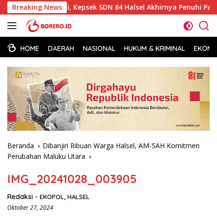
Langsung
 Dua Kali, Kepsek SDN 84 Halsel Akhirnya Penuhi Panggilan Poli
Breaking News
ke
konten
HOME
DAERAH
NASIONAL
HUKUM & KRIMINAL
EKONOM
Beranda
Dibanjiri Ribuan Warga Halsel, AM-SAH Komitmen
Perubahan Maluku Utara
IMG_20241028_003905
Redaksi
-
EKOPOL
,
HALSEL
Oktober 27, 2024