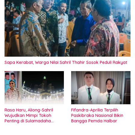
Sapa Kerabat, Warga Nilai Sahril Thahir Sosok Peduli Rakyat
Rasa Haru, Aliong-Sahril
Fifandra-Aprilia Terpilih
Wujudkan Mimpi Tokoh
Paskibraka Nasional Bikin
Penting di Sulamadaha
Bangga Pemda Halbar
Ternate