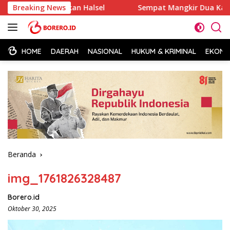
Langsung
 Pendidikan Halsel
Breaking News
Sempat Mangkir Dua Kali, Kepsek SD
ke
konten
HOME
DAERAH
NASIONAL
HUKUM & KRIMINAL
EKONOM
Beranda
img_1761826328487
Borero.id
Oktober 30, 2025