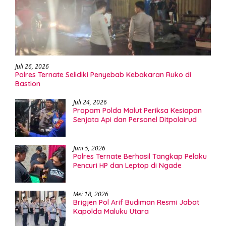
Juli 26, 2026
Polres Ternate Selidiki Penyebab Kebakaran Ruko di
Bastion
Juli 24, 2026
Propam Polda Malut Periksa Kesiapan
Senjata Api dan Personel Ditpolairud
Juni 5, 2026
Polres Ternate Berhasil Tangkap Pelaku
Pencuri HP dan Leptop di Ngade
Mei 18, 2026
Brigjen Pol Arif Budiman Resmi Jabat
Kapolda Maluku Utara