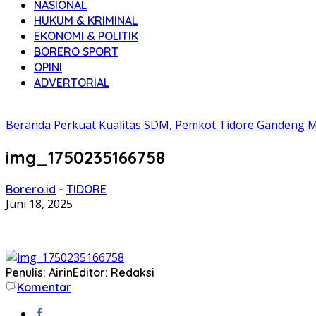
NASIONAL
HUKUM & KRIMINAL
EKONOMI & POLITIK
BORERO SPORT
OPINI
ADVERTORIAL
Beranda
Perkuat Kualitas SDM, Pemkot Tidore Gandeng 
img_1750235166758
Borero.id
-
TIDORE
Juni 18, 2025
Penulis: Airin
Editor: Redaksi
Komentar