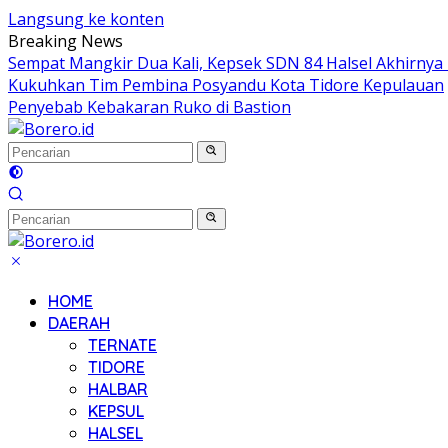
Langsung ke konten
Breaking News
Sempat Mangkir Dua Kali, Kepsek SDN 84 Halsel Akhirnya 
Kukuhkan Tim Pembina Posyandu Kota Tidore Kepulauan
Penyebab Kebakaran Ruko di Bastion
HOME
DAERAH
TERNATE
TIDORE
HALBAR
KEPSUL
HALSEL