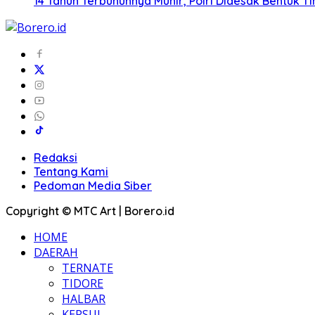
14 Tahun Terbunuhnya Munir, Polri Didesak Bentuk T
Redaksi
Tentang Kami
Pedoman Media Siber
Copyright © MTC Art | Borero.id
HOME
DAERAH
TERNATE
TIDORE
HALBAR
KEPSUL