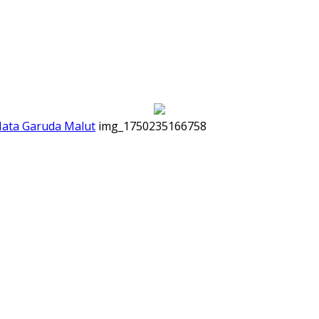
Mata Garuda Malut
img_1750235166758