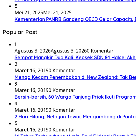
5
Mei 21, 2025
Mei 21, 2025
Kementerian PANRB Gandeng OECD Gelar Capacity 
Popular Post
1
Agustus 3, 2026
Agustus 3, 2026
0 Komentar
Sempat Mangkir Dua Kali, Kepsek SDN 84 Halsel Akhi
2
Maret 16, 2019
0 Komentar
Menag Kecam Penembakan di New Zealand: Tak Be
3
Maret 16, 2019
0 Komentar
Bersih-bersih, 60 Warga Tanjung Priok Ikuti Progra
4
Maret 16, 2019
0 Komentar
2 Hari Hilang, Nelayan Tewas Mengambang di Panta
5
Maret 16, 2019
0 Komentar