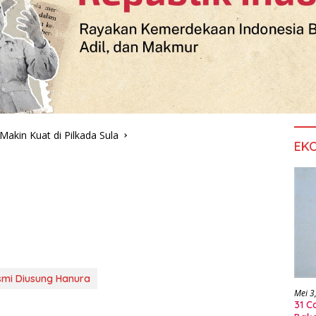
akin Kuat di Pilkada Sula
EK
smi Diusung Hanura
Mei 3
31 C