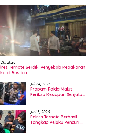
i 26, 2026
lres Ternate Selidiki Penyebab Kebakaran
ko di Bastion
Juli 24, 2026
Propam Polda Malut
Periksa Kesiapan Senjata
Api dan Personel
Ditpolairud
Juni 5, 2026
Polres Ternate Berhasil
Tangkap Pelaku Pencuri HP
dan Leptop di Ngade