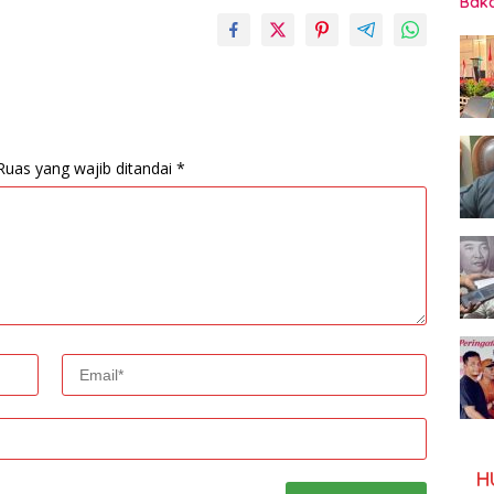
Baka
Ruas yang wajib ditandai
*
H