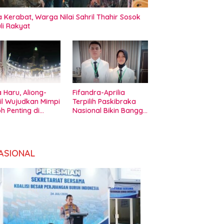
 Kerabat, Warga Nilai Sahril Thahir Sosok
li Rakyat
 Haru, Aliong-
Fifandra-Aprilia
il Wujudkan Mimpi
Terpilih Paskibraka
h Penting di
Nasional Bikin Bangga
amadaha Ternate
Pemda Halbar
ASIONAL