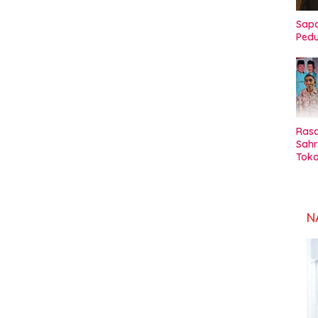
Sapa
Pedu
Rasa
Sahr
Toko
Sul
N