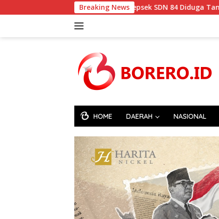
Langsung
aan Penganiayaan, Kepsek SDN 84 Diduga Tantang Kadis Pendid
Breaking News
ke
konten
HOME
DAERAH
NASIONAL