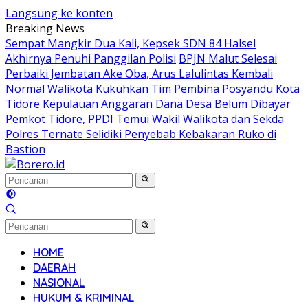
Langsung ke konten
Breaking News
Sempat Mangkir Dua Kali, Kepsek SDN 84 Halsel
Akhirnya Penuhi Panggilan Polisi
BPJN Malut Selesai
Perbaiki Jembatan Ake Oba, Arus Lalulintas Kembali
Normal
Walikota Kukuhkan Tim Pembina Posyandu Kota
Tidore Kepulauan
Anggaran Dana Desa Belum Dibayar
Pemkot Tidore, PPDI Temui Wakil Walikota dan Sekda
Polres Ternate Selidiki Penyebab Kebakaran Ruko di
Bastion
HOME
DAERAH
NASIONAL
HUKUM & KRIMINAL