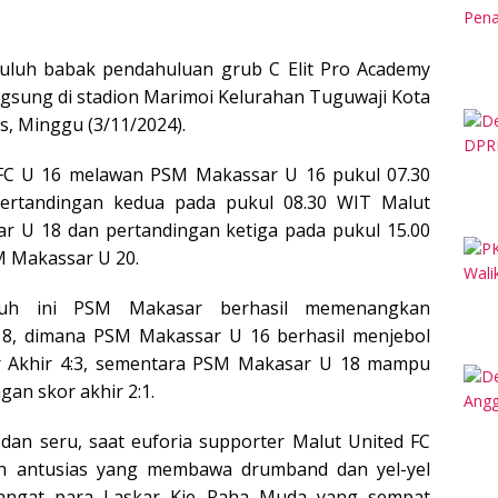
uluh babak pendahuluan grub C Elit Pro Academy
ngsung di stadion Marimoi Kelurahan Tuguwaji Kota
s, Minggu (3/11/2024).
 FC U 16 melawan PSM Makassar U 16 pukul 07.30
pertandingan kedua pada pukul 08.30 WIT Malut
 U 18 dan pertandingan ketiga pada pukul 15.00
M Makassar U 20.
luh ini PSM Makasar berhasil memenangkan
18, dimana PSM Makassar U 16 berhasil menjebol
r Akhir 4:3, sementara PSM Makasar U 18 mampu
an skor akhir 2:1.
dan seru, saat euforia supporter Malut United FC
 antusias yang membawa drumband dan yel-yel
ngat para Laskar Kie Raha Muda yang sempat