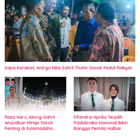
Sapa Kerabat, Warga Nilai Sahril Thahir Sosok Peduli Rakyat
Rasa Haru, Aliong-Sahril
Fifandra-Aprilia Terpilih
Wujudkan Mimpi Tokoh
Paskibraka Nasional Bikin
Penting di Sulamadaha
Bangga Pemda Halbar
Ternate