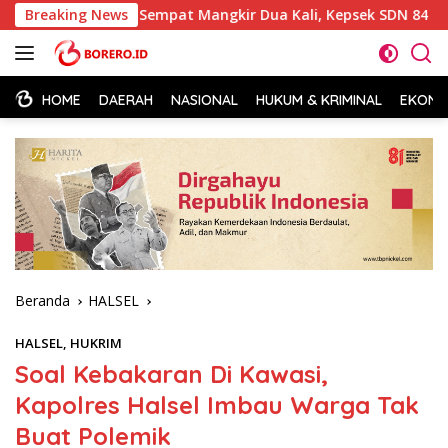
Langsung
Breaking News
Sempat Mangkir Dua Kali, Kepsek SDN 84 Halsel Akhirny
ke
konten
HOME
DAERAH
NASIONAL
HUKUM & KRIMINAL
EKONOM
Beranda
HALSEL
HALSEL
,
HUKRIM
Soal Kebakaran Di Kawasi,
Kapolres Halsel Imbau Warga Tak
Buat Polemik