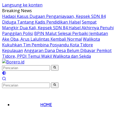
Langsung ke konten
Breaking News
Hadapi Kasus Dugaan Penganiayaan, Kepsek SDN 84
Diduga Tantang Kadis Pendidikan Halsel
Sempat
Mangkir Dua Kali, Kepsek SDN 84 Halsel Akhirnya Penuhi
Panggilan Polisi
BPJN Malut Selesai Perbaiki Jembatan
Ake Oba, Arus Lalulintas Kembali Normal
Walikota
Kukuhkan Tim Pembina Posyandu Kota Tidore
Kepulauan
Anggaran Dana Desa Belum Dibayar Pemkot
Tidore, PPDI Temui Wakil Walikota dan Sekda
HOME