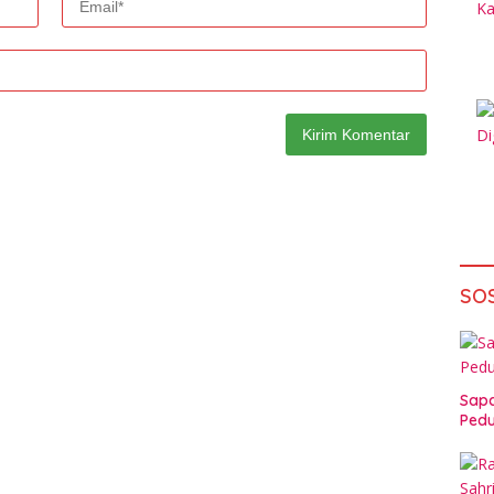
SO
Sapa
Pedu