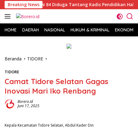
Langsung
n, Kepsek SDN 84 Diduga Tantang Kadis Pendidikan Halsel
Breaking News
ke
konten
HOME
DAERAH
NASIONAL
HUKUM & KRIMINAL
EKONOMI &
Beranda
TIDORE
TIDORE
Camat Tidore Selatan Gagas
Inovasi Mari Iko Renbang
Borero.id
Juni 17, 2025
Kepala Kecamatan Tidore Selatan, Abdul Kader Din