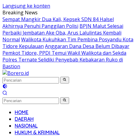
Langsung ke konten
Breaking News
Sempat Mangkir Dua Kali, Kepsek SDN 84 Halsel
Akhirnya Penuhi Panggilan Polisi
BPJN Malut Selesai
Perbaiki Jembatan Ake Oba, Arus Lalulintas Kembali
Normal
Walikota Kukuhkan Tim Pembina Posyandu Kota
Tidore Kepulauan
Anggaran Dana Desa Belum Dibayar
Pemkot Tidore, PPDI Temui Wakil Walikota dan Sekda
Polres Ternate Selidiki Penyebab Kebakaran Ruko di
Bastion
HOME
DAERAH
NASIONAL
HUKUM & KRIMINAL