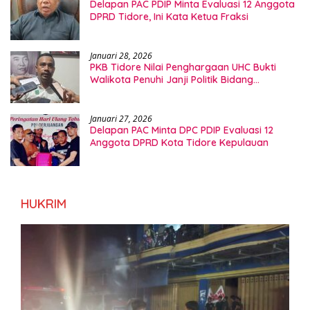
Delapan PAC PDIP Minta Evaluasi 12 Anggota
DPRD Tidore, Ini Kata Ketua Fraksi
Januari 28, 2026
PKB Tidore Nilai Penghargaan UHC Bukti
Walikota Penuhi Janji Politik Bidang
Kesehatan
Januari 27, 2026
Delapan PAC Minta DPC PDIP Evaluasi 12
Anggota DPRD Kota Tidore Kepulauan
HUKRIM