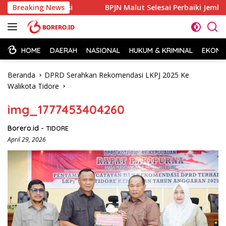
Langsung
gilan Polisi
Breaking News
BPJN Malut Selesai Perbaiki Jembatan Ake 
ke
konten
HOME
DAERAH
NASIONAL
HUKUM & KRIMINAL
EKONOM
Beranda
DPRD Serahkan Rekomendasi LKPJ 2025 Ke
Walikota Tidore
img_1777453404260
Borero.id
-
TIDORE
April 29, 2026