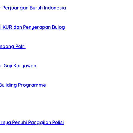
r Perjuangan Buruh Indonesia
asi KUR dan Penyerapan Bulog
nbang Polri
r Gaji Karyawan
Building Programme
rnya Penuhi Panggilan Polisi