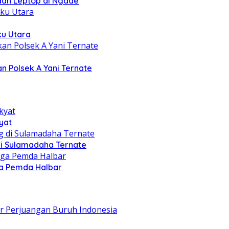
 dan Leptop di Ngade
ku Utara
n Polsek A Yani Ternate
yat
di Sulamadaha Ternate
gga Pemda Halbar