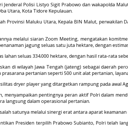
Jenderal Polisi Listyo Sigit Prabowo dan wakapolda Malut 
Oba Utara, Kota Tidore Kepulauan.
erah Provinsi Maluku Utara, Kepala BIN Malut, perwakilan 
utannya melalui siaran Zoom Meeting, mengatakan komitme
enanaman jagung seluas satu juta hektare, dengan estimasi
 lahan seluas 334.000 hektare, dengan hasil rata-rata sebes
an di wilayah Jawa Tengah (jateng) sebagai daerah percon
asarana pertanian seperti 500 unit alat pertanian, layanan
litas dryer player yang ditargetkan rampung pada awal Ag
man, menyampaikan pentingnya peran aktif Polri dalam me
ra langsung dalam operasional pertanian.
alah satunya melalui sinergi erat antara aparat keamanan
ntikan Presiden terpilih Prabowo Subianto, Polri telah 