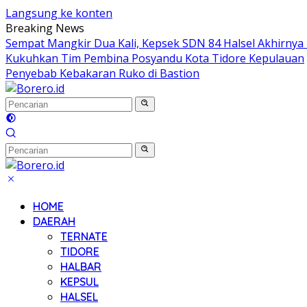
Langsung ke konten
Breaking News
Sempat Mangkir Dua Kali, Kepsek SDN 84 Halsel Akhirnya 
Kukuhkan Tim Pembina Posyandu Kota Tidore Kepulauan
Penyebab Kebakaran Ruko di Bastion
HOME
DAERAH
TERNATE
TIDORE
HALBAR
KEPSUL
HALSEL