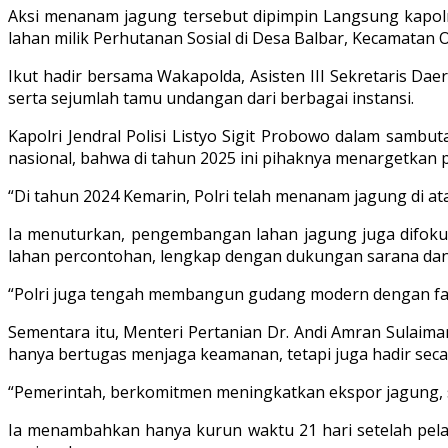
Aksi menanam jagung tersebut dipimpin Langsung kapolri 
lahan milik Perhutanan Sosial di Desa Balbar, Kecamatan 
Ikut hadir bersama Wakapolda, Asisten III Sekretaris Da
serta sejumlah tamu undangan dari berbagai instansi.
Kapolri Jendral Polisi Listyo Sigit Probowo dalam samb
nasional, bahwa di tahun 2025 ini pihaknya menargetkan p
“Di tahun 2024 Kemarin, Polri telah menanam jagung di atas
Ia menuturkan, pengembangan lahan jagung juga difokusk
lahan percontohan, lengkap dengan dukungan sarana dan pr
“Polri juga tengah membangun gudang modern dengan fasi
Sementara itu, Menteri Pertanian Dr. Andi Amran Sulai
hanya bertugas menjaga keamanan, tetapi juga hadir seca
“Pemerintah, berkomitmen meningkatkan ekspor jagung, s
Ia menambahkan hanya kurun waktu 21 hari setelah pela