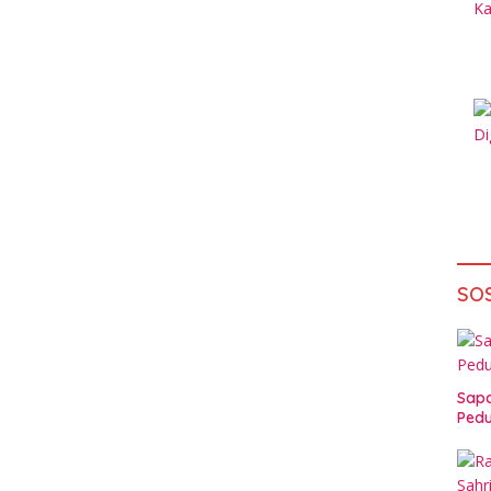
SO
Sapa
Pedu