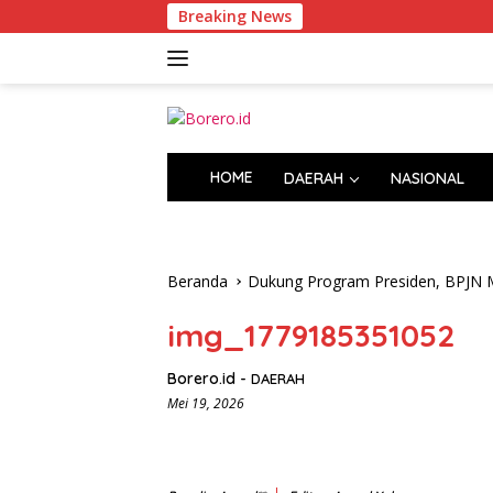
Langsung
Breaking News
ke
konten
HOME
DAERAH
NASIONAL
Beranda
Dukung Program Presiden, BPJN M
img_1779185351052
Borero.id
-
DAERAH
Mei 19, 2026