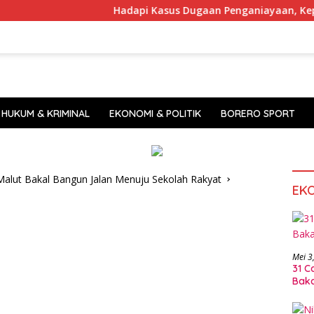
Hadapi Kasus Dugaan Penganiayaan, Kepsek SDN 8
HUKUM & KRIMINAL
EKONOMI & POLITIK
BORERO SPORT
alut Bakal Bangun Jalan Menuju Sekolah Rakyat
EK
Mei 3
31 C
Baka