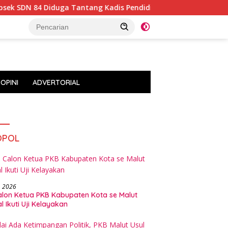
4 Diduga Tantang Kadis Pendidikan Halsel
Sempat Mang
OPINI
ADVERTORIAL
OPOL
, 2026
alon Ketua PKB Kabupaten Kota se Malut
l Ikuti Uji Kelayakan