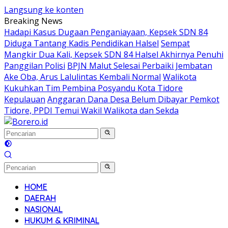
Langsung ke konten
Breaking News
Hadapi Kasus Dugaan Penganiayaan, Kepsek SDN 84
Diduga Tantang Kadis Pendidikan Halsel
Sempat
Mangkir Dua Kali, Kepsek SDN 84 Halsel Akhirnya Penuhi
Panggilan Polisi
BPJN Malut Selesai Perbaiki Jembatan
Ake Oba, Arus Lalulintas Kembali Normal
Walikota
Kukuhkan Tim Pembina Posyandu Kota Tidore
Kepulauan
Anggaran Dana Desa Belum Dibayar Pemkot
Tidore, PPDI Temui Wakil Walikota dan Sekda
HOME
DAERAH
NASIONAL
HUKUM & KRIMINAL