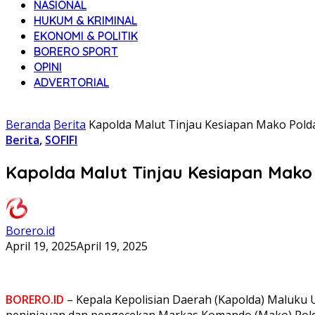
NASIONAL
HUKUM & KRIMINAL
EKONOMI & POLITIK
BORERO SPORT
OPINI
ADVERTORIAL
Beranda
Berita
Kapolda Malut Tinjau Kesiapan Mako Polda 
Berita
,
SOFIFI
Kapolda Malut Tinjau Kesiapan Mako P
Borero.id
April 19, 2025
April 19, 2025
BORERO.ID
– Kepala Kepolisian Daerah (Kapolda) Maluku 
peninjauan dan pengecekan Markas Komando (Mako) Polda M