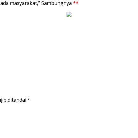
epada masyarakat,” Sambungnya
**
jib ditandai
*