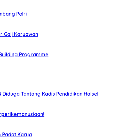
nbang Polri
r Gaji Karyawan
Building Programme
Diduga Tantang Kadis Pendidikan Halsel
rperikemanusiaan!
m Padat Karya