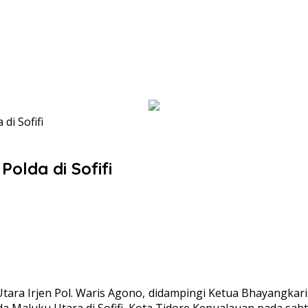
di Sofifi
olda di Sofifi
Utara Irjen Pol. Waris Agono, didampingi Ketua Bhayangka
aluku Utara di Sofifi, Kota Tidore Kepualauan pada sabtu