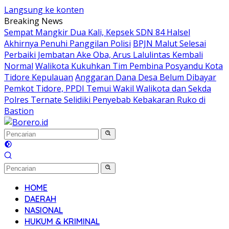
Langsung ke konten
Breaking News
Sempat Mangkir Dua Kali, Kepsek SDN 84 Halsel
Akhirnya Penuhi Panggilan Polisi
BPJN Malut Selesai
Perbaiki Jembatan Ake Oba, Arus Lalulintas Kembali
Normal
Walikota Kukuhkan Tim Pembina Posyandu Kota
Tidore Kepulauan
Anggaran Dana Desa Belum Dibayar
Pemkot Tidore, PPDI Temui Wakil Walikota dan Sekda
Polres Ternate Selidiki Penyebab Kebakaran Ruko di
Bastion
HOME
DAERAH
NASIONAL
HUKUM & KRIMINAL