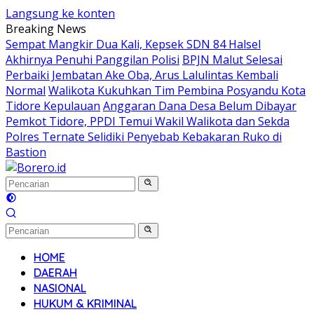
Langsung ke konten
Breaking News
Sempat Mangkir Dua Kali, Kepsek SDN 84 Halsel
Akhirnya Penuhi Panggilan Polisi
BPJN Malut Selesai
Perbaiki Jembatan Ake Oba, Arus Lalulintas Kembali
Normal
Walikota Kukuhkan Tim Pembina Posyandu Kota
Tidore Kepulauan
Anggaran Dana Desa Belum Dibayar
Pemkot Tidore, PPDI Temui Wakil Walikota dan Sekda
Polres Ternate Selidiki Penyebab Kebakaran Ruko di
Bastion
HOME
DAERAH
NASIONAL
HUKUM & KRIMINAL