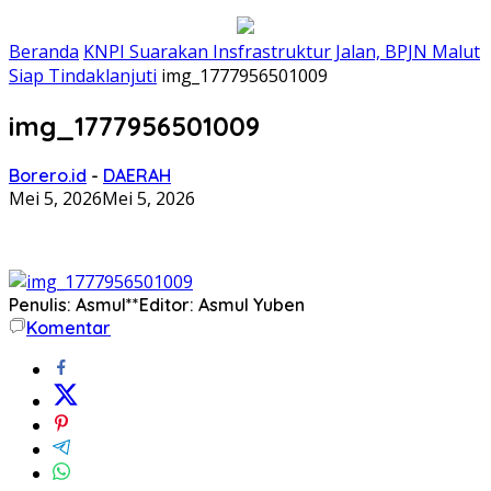
Beranda
KNPI Suarakan Insfrastruktur Jalan, BPJN Malut
Siap Tindaklanjuti
img_1777956501009
img_1777956501009
Borero.id
-
DAERAH
Mei 5, 2026
Mei 5, 2026
Penulis: Asmul**
Editor: Asmul Yuben
Komentar