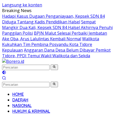
Langsung ke konten
Breaking News
Hadapi Kasus Dugaan Penganiayaan, Kepsek SDN 84
Diduga Tantang Kadis Pendidikan Halsel
Sempat
Mangkir Dua Kali, Kepsek SDN 84 Halsel Akhirnya Penuhi
Panggilan Polisi
BPJN Malut Selesai Perbaiki Jembatan
Ake Oba, Arus Lalulintas Kembali Normal
Walikota
Kukuhkan Tim Pembina Posyandu Kota Tidore
Kepulauan
Anggaran Dana Desa Belum Dibayar Pemkot
Tidore, PPDI Temui Wakil Walikota dan Sekda
HOME
DAERAH
NASIONAL
HUKUM & KRIMINAL