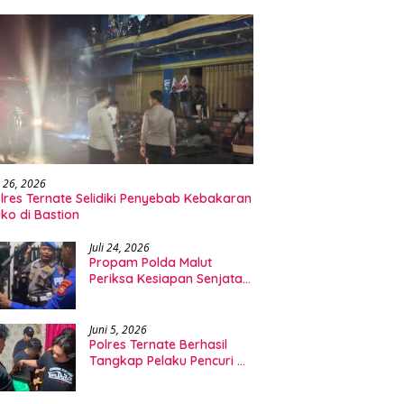
i 26, 2026
lres Ternate Selidiki Penyebab Kebakaran
ko di Bastion
Juli 24, 2026
Propam Polda Malut
Periksa Kesiapan Senjata
Api dan Personel
Ditpolairud
Juni 5, 2026
Polres Ternate Berhasil
Tangkap Pelaku Pencuri HP
dan Leptop di Ngade