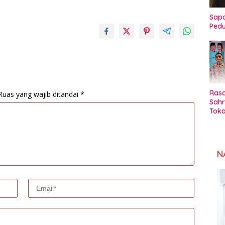
Sapa
Pedu
Rasa
Ruas yang wajib ditandai
*
Sahr
Toko
Sul
N