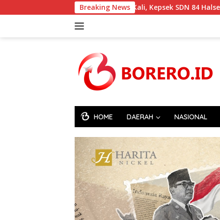
Langsung
pat Mangkir Dua Kali, Kepsek SDN 84 Halsel Akhirnya Penuhi Pan
Breaking News
ke
konten
HOME
DAERAH
NASIONAL