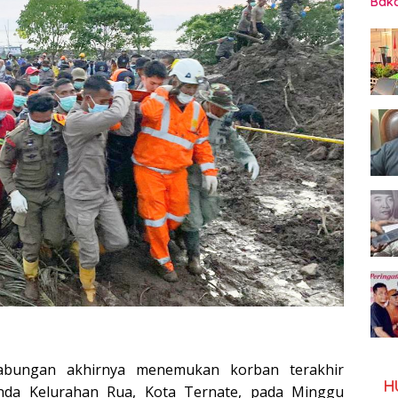
Baka
ungan akhirnya menemukan korban terakhir
H
anda Kelurahan Rua, Kota Ternate, pada Minggu