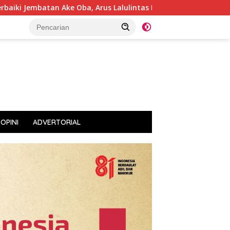
e Oba, Arus Lalulintas Kembali Normal
Walikota Kukuh
OPINI
ADVERTORIAL