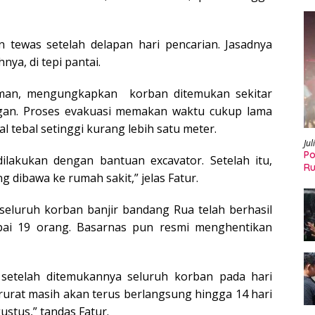
n tewas setelah delapan hari pencarian. Jasadnya
ya, di tepi pantai.
hman, mengungkapkan korban ditemukan sekitar
gan. Proses evakuasi memakan waktu cukup lama
 tebal setinggi kurang lebih satu meter.
Jul
Po
ilakukan dengan bantuan excavator. Setelah itu,
Ru
g dibawa ke rumah sakit,” jelas Fatur.
eluruh korban banjir bandang Rua telah berhasil
pai 19 orang. Basarnas pun resmi menghentikan
 setelah ditemukannya seluruh korban pada hari
urat masih akan terus berlangsung hingga 14 hari
ustus,” tandas Fatur.