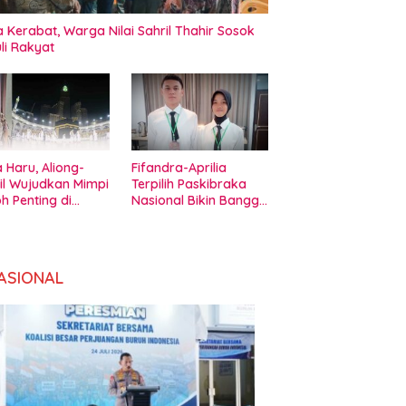
 Kerabat, Warga Nilai Sahril Thahir Sosok
li Rakyat
 Haru, Aliong-
Fifandra-Aprilia
il Wujudkan Mimpi
Terpilih Paskibraka
h Penting di
Nasional Bikin Bangga
amadaha Ternate
Pemda Halbar
ASIONAL