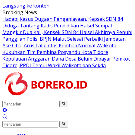
Langsung ke konten
Breaking News
Hadapi Kasus Dugaan Penganiayaan, Kepsek SDN 84
Diduga Tantang Kadis Pendidikan Halsel
Sempat
Mangkir Dua Kali, Kepsek SDN 84 Halsel Akhirnya Penuhi
Panggilan Polisi
BPJN Malut Selesai Perbaiki Jembatan
Ake Oba, Arus Lalulintas Kembali Normal
Walikota
Kukuhkan Tim Pembina Posyandu Kota Tidore
Kepulauan
Anggaran Dana Desa Belum Dibayar Pemkot
Tidore, PPDI Temui Wakil Walikota dan Sekda