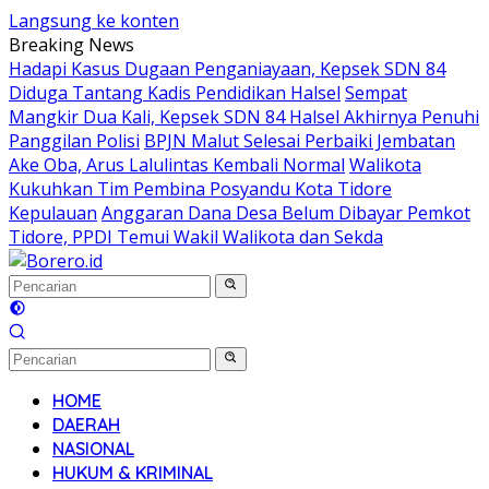
Langsung ke konten
Breaking News
Hadapi Kasus Dugaan Penganiayaan, Kepsek SDN 84
Diduga Tantang Kadis Pendidikan Halsel
Sempat
Mangkir Dua Kali, Kepsek SDN 84 Halsel Akhirnya Penuhi
Panggilan Polisi
BPJN Malut Selesai Perbaiki Jembatan
Ake Oba, Arus Lalulintas Kembali Normal
Walikota
Kukuhkan Tim Pembina Posyandu Kota Tidore
Kepulauan
Anggaran Dana Desa Belum Dibayar Pemkot
Tidore, PPDI Temui Wakil Walikota dan Sekda
HOME
DAERAH
NASIONAL
HUKUM & KRIMINAL