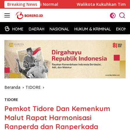
Langsung
as Kembali Normal
Breaking News
Walikota Kukuhkan Tim Pembina Pos
ke
konten
HOME
DAERAH
NASIONAL
HUKUM & KRIMINAL
EKONOM
Beranda
TIDORE
TIDORE
Pemkot Tidore Dan Kemenkum
Malut Rapat Harmonisasi
Ranperda dan Ranperkada