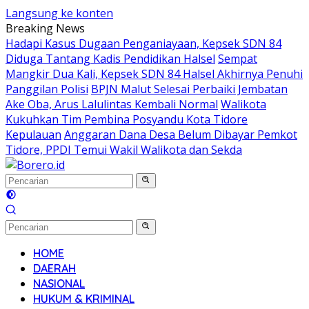
Langsung ke konten
Breaking News
Hadapi Kasus Dugaan Penganiayaan, Kepsek SDN 84
Diduga Tantang Kadis Pendidikan Halsel
Sempat
Mangkir Dua Kali, Kepsek SDN 84 Halsel Akhirnya Penuhi
Panggilan Polisi
BPJN Malut Selesai Perbaiki Jembatan
Ake Oba, Arus Lalulintas Kembali Normal
Walikota
Kukuhkan Tim Pembina Posyandu Kota Tidore
Kepulauan
Anggaran Dana Desa Belum Dibayar Pemkot
Tidore, PPDI Temui Wakil Walikota dan Sekda
HOME
DAERAH
NASIONAL
HUKUM & KRIMINAL