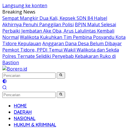
Langsung ke konten
Breaking News
Sempat Mangkir Dua Kali, Kepsek SDN 84 Halsel
Akhirnya Penuhi Panggilan Polisi
BPJN Malut Selesai
Perbaiki Jembatan Ake Oba, Arus Lalulintas Kembali
Normal
Walikota Kukuhkan Tim Pembina Posyandu Kota
Tidore Kepulauan
Anggaran Dana Desa Belum Dibayar
Pemkot Tidore, PPDI Temui Wakil Walikota dan Sekda
Polres Ternate Selidiki Penyebab Kebakaran Ruko di
Bastion
HOME
DAERAH
NASIONAL
HUKUM & KRIMINAL