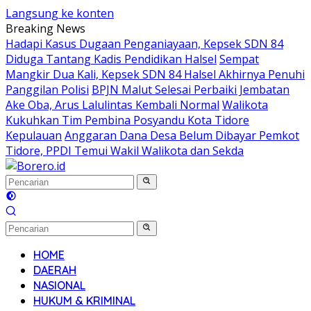
Langsung ke konten
Breaking News
Hadapi Kasus Dugaan Penganiayaan, Kepsek SDN 84
Diduga Tantang Kadis Pendidikan Halsel
Sempat
Mangkir Dua Kali, Kepsek SDN 84 Halsel Akhirnya Penuhi
Panggilan Polisi
BPJN Malut Selesai Perbaiki Jembatan
Ake Oba, Arus Lalulintas Kembali Normal
Walikota
Kukuhkan Tim Pembina Posyandu Kota Tidore
Kepulauan
Anggaran Dana Desa Belum Dibayar Pemkot
Tidore, PPDI Temui Wakil Walikota dan Sekda
HOME
DAERAH
NASIONAL
HUKUM & KRIMINAL