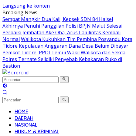
Langsung ke konten
Breaking News
Sempat Mangkir Dua Kali, Kepsek SDN 84 Halsel
Akhirnya Penuhi Panggilan Polisi
BPJN Malut Selesai
Perbaiki Jembatan Ake Oba, Arus Lalulintas Kembali
Normal
Walikota Kukuhkan Tim Pembina Posyandu Kota
Tidore Kepulauan
Anggaran Dana Desa Belum Dibayar
Pemkot Tidore, PPDI Temui Wakil Walikota dan Sekda
Polres Ternate Selidiki Penyebab Kebakaran Ruko di
Bastion
HOME
DAERAH
NASIONAL
HUKUM & KRIMINAL