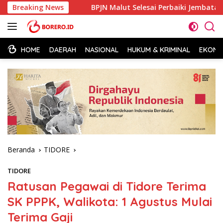
Langsung
n Polisi
Breaking News
BPJN Malut Selesai Perbaiki Jembatan Ake Oba
ke
konten
HOME
DAERAH
NASIONAL
HUKUM & KRIMINAL
EKONOM
Beranda
TIDORE
TIDORE
Ratusan Pegawai di Tidore Terima
SK PPPK, Walikota: 1 Agustus Mulai
Terima Gaji