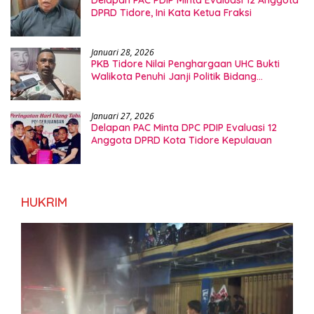
DPRD Tidore, Ini Kata Ketua Fraksi
Januari 28, 2026
PKB Tidore Nilai Penghargaan UHC Bukti
Walikota Penuhi Janji Politik Bidang
Kesehatan
Januari 27, 2026
Delapan PAC Minta DPC PDIP Evaluasi 12
Anggota DPRD Kota Tidore Kepulauan
HUKRIM