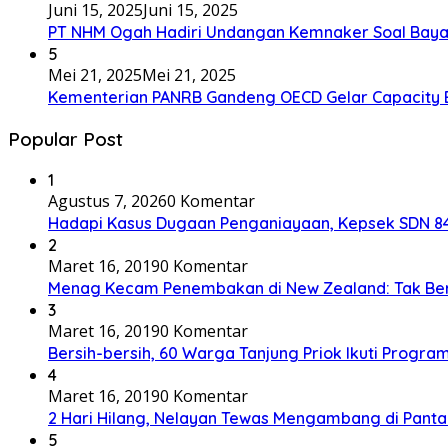
Juni 15, 2025
Juni 15, 2025
PT NHM Ogah Hadiri Undangan Kemnaker Soal Baya
5
Mei 21, 2025
Mei 21, 2025
Kementerian PANRB Gandeng OECD Gelar Capacity 
Popular Post
1
Agustus 7, 2026
0 Komentar
Hadapi Kasus Dugaan Penganiayaan, Kepsek SDN 84 
2
Maret 16, 2019
0 Komentar
Menag Kecam Penembakan di New Zealand: Tak Be
3
Maret 16, 2019
0 Komentar
Bersih-bersih, 60 Warga Tanjung Priok Ikuti Progra
4
Maret 16, 2019
0 Komentar
2 Hari Hilang, Nelayan Tewas Mengambang di Panta
5