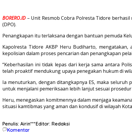
BORERO.ID
– Unit Resmob Cobra Polresta Tidore berhasil
(DPO).
Penangkapan itu terlaksana dengan bantuan pemuda Kelur
Kapolresta Tidore AKBP Heru Budiharto, mengatakan, 
kepolisian dalam proses pencarian dan penangkapan pela
“Keberhasilan ini tidak lepas dari kerja sama antara 
telah proaktif mendukung upaya penegakan hukum di wila
Ia menuturkan, dengan ditangkapnya ES, maka seluruh pel
untuk menjalani pemeriksaan lebih lanjut sesuai prosedu
Heru, menegaskan komitmennya dalam menjaga keamanan d
situasi kamtibmas yang aman dan kondusif di wilayah Kot
Penulis: Airin***
Editor: Redaksi
Komentar