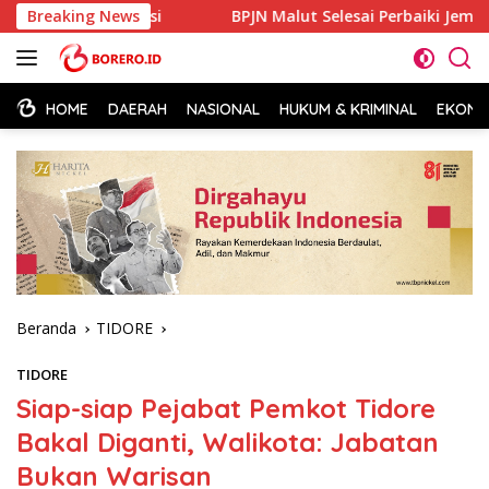
Langsung
lan Polisi
Breaking News
BPJN Malut Selesai Perbaiki Jembatan Ake O
ke
konten
HOME
DAERAH
NASIONAL
HUKUM & KRIMINAL
EKONOM
Beranda
TIDORE
TIDORE
Siap-siap Pejabat Pemkot Tidore
Bakal Diganti, Walikota: Jabatan
Bukan Warisan