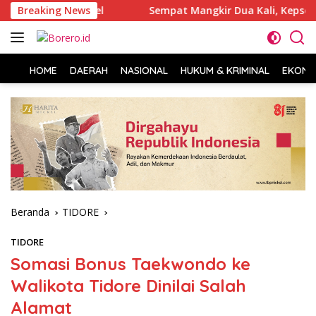
Langsung
idikan Halsel
Breaking News
Sempat Mangkir Dua Kali, Kepsek SDN 84 
ke
konten
HOME
DAERAH
NASIONAL
HUKUM & KRIMINAL
EKONOM
Beranda
TIDORE
TIDORE
Somasi Bonus Taekwondo ke
Walikota Tidore Dinilai Salah
Alamat