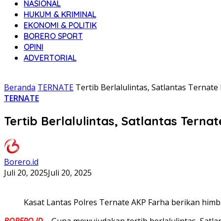
NASIONAL
HUKUM & KRIMINAL
EKONOMI & POLITIK
BORERO SPORT
OPINI
ADVERTORIAL
Beranda
TERNATE
Tertib Berlalulintas, Satlantas Terna
TERNATE
Tertib Berlalulintas, Satlantas Tern
Borero.id
Juli 20, 2025
Juli 20, 2025
Kasat Lantas Polres Ternate AKP Farha berikan himbau
BORERO.ID
– Guna mewujudakan tertib berlalulintas, Satl