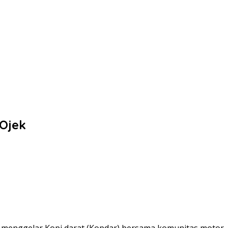
 Ojek
an menggelar Kopi darat (Kopdar) bersama komunitas motor