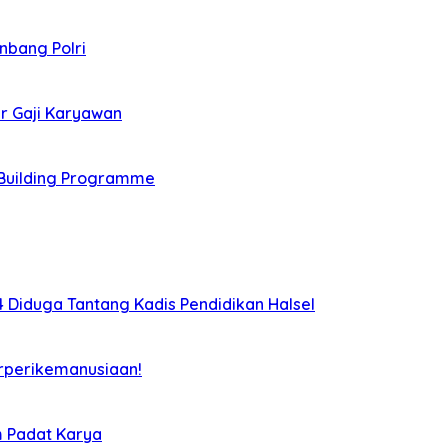
nbang Polri
r Gaji Karyawan
Building Programme
Diduga Tantang Kadis Pendidikan Halsel
rperikemanusiaan!
m Padat Karya