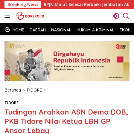
Langsung
i
Breaking News
BPJN Malut Selesai Perbaiki Jembatan Ake Oba, Arus 
ke
konten
HOME
DAERAH
NASIONAL
HUKUM & KRIMINAL
EKONOM
Beranda
TIDORE
TIDORE
Tudingan Arahkan ASN Demo DOB,
PKB Tidore Nilai Ketua LBH GP
Ansor Lebay