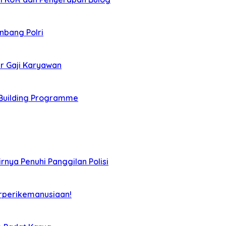
nbang Polri
r Gaji Karyawan
Building Programme
rnya Penuhi Panggilan Polisi
rperikemanusiaan!