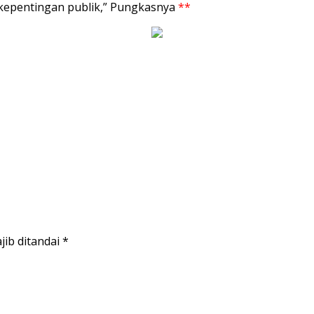
a kepentingan publik,” Pungkasnya
**
jib ditandai
*