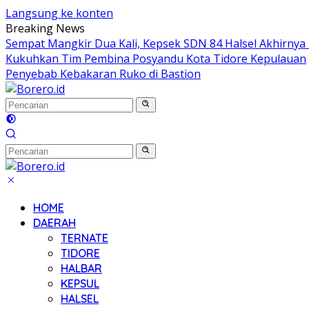
Langsung ke konten
Breaking News
Sempat Mangkir Dua Kali, Kepsek SDN 84 Halsel Akhirnya 
Kukuhkan Tim Pembina Posyandu Kota Tidore Kepulauan
Penyebab Kebakaran Ruko di Bastion
HOME
DAERAH
TERNATE
TIDORE
HALBAR
KEPSUL
HALSEL