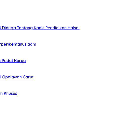
Diduga Tantang Kadis Pendidikan Halsel
rperikemanusiaan!
m Padat Karya
i Cipalawah Garut
im Khusus