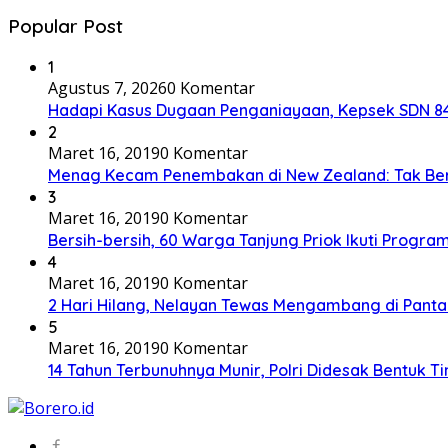
Popular Post
1
Agustus 7, 2026
0 Komentar
Hadapi Kasus Dugaan Penganiayaan, Kepsek SDN 84 
2
Maret 16, 2019
0 Komentar
Menag Kecam Penembakan di New Zealand: Tak Be
3
Maret 16, 2019
0 Komentar
Bersih-bersih, 60 Warga Tanjung Priok Ikuti Progra
4
Maret 16, 2019
0 Komentar
2 Hari Hilang, Nelayan Tewas Mengambang di Panta
5
Maret 16, 2019
0 Komentar
14 Tahun Terbunuhnya Munir, Polri Didesak Bentuk T