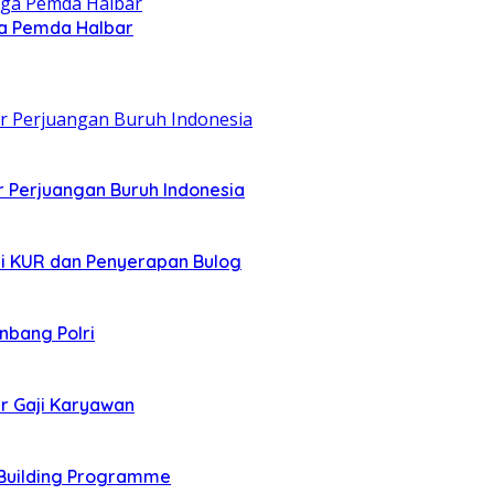
gga Pemda Halbar
r Perjuangan Buruh Indonesia
asi KUR dan Penyerapan Bulog
nbang Polri
r Gaji Karyawan
Building Programme