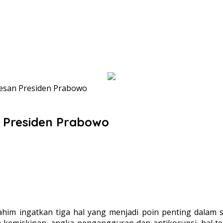
Pesan Presiden Prabowo
n Presiden Prabowo
ahim ingatkan tiga hal yang menjadi poin penting dalam 
ka kemiskinan, angka pengangguran dan antikorupsi, hal 