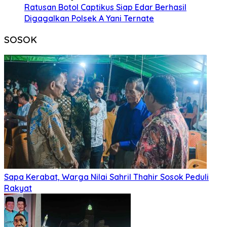
Ratusan Botol Captikus Siap Edar Berhasil
Digagalkan Polsek A Yani Ternate
SOSOK
Sapa Kerabat, Warga Nilai Sahril Thahir Sosok Peduli
Rakyat