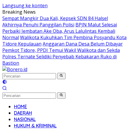
Langsung ke konten
Breaking News
Sempat Mangkir Dua Kali, Kepsek SDN 84 Halsel
Akhirnya Penuhi Panggilan Polisi
BPJN Malut Selesai
Perbaiki Jembatan Ake Oba, Arus Lalulintas Kembali
Normal
Walikota Kukuhkan Tim Pembina Posyandu Kota
Tidore Kepulauan
Anggaran Dana Desa Belum Dibayar
Pemkot Tidore, PPDI Temui Wakil Walikota dan Sekda
Polres Ternate Selidiki Penyebab Kebakaran Ruko di
Bastion
HOME
DAERAH
NASIONAL
HUKUM & KRIMINAL