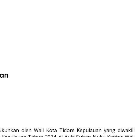
kan
kuhkan oleh Wali Kota Tidore Kepulauan yang diwakili
Kepulauan Tahun 2024, di Aula Sultan Nuku Kantor Wali