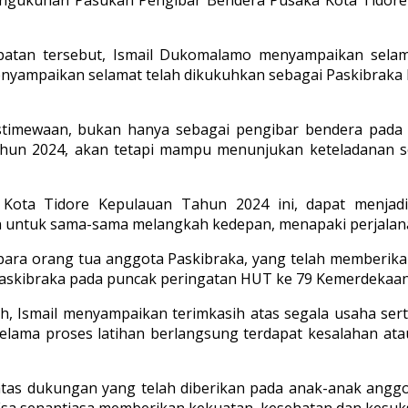
an tersebut, Ismail Dukomalamo menyampaikan selamat 
enyampaikan selamat telah dikukuhkan sebagai Paskibraka 
keistimewaan, bukan hanya sebagai pengibar bendera pad
un 2024, akan tetapi mampu menunjukan keteladanan seb
ka Kota Tidore Kepulauan Tahun 2024 ini, dapat men
untuk sama-sama melangkah kedepan, menapaki perjalanan
para orang tua anggota Paskibraka, yang telah memberik
kibraka pada puncak peringatan HUT ke 79 Kemerdekaan 
, Ismail menyampaikan terimkasih atas segala usaha ser
selama proses latihan berlangsung terdapat kesalahan ata
atas dukungan yang telah diberikan pada anak-anak angg
Esa senantiasa memberikan kekuatan, kesehatan dan kesuks