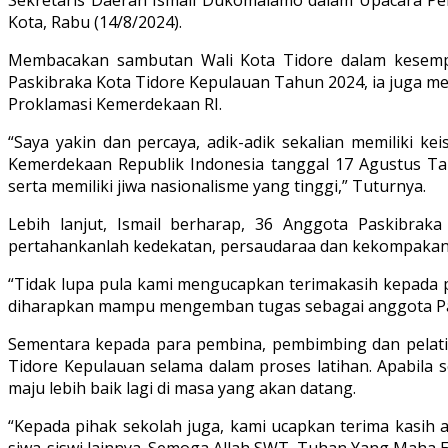
Kota, Rabu (14/8/2024).
Membacakan sambutan Wali Kota Tidore dalam kesempat
Paskibraka Kota Tidore Kepulauan Tahun 2024, ia juga m
Proklamasi Kemerdekaan RI.
“Saya yakin dan percaya, adik-adik sekalian memiliki 
Kemerdekaan Republik Indonesia tanggal 17 Agustus Tah
serta memiliki jiwa nasionalisme yang tinggi,” Tuturnya.
Lebih lanjut, Ismail berharap, 36 Anggota Paskibra
pertahankanlah kedekatan, persaudaraa dan kekompakan 
“Tidak lupa pula kami mengucapkan terimakasih kepada 
diharapkan mampu mengemban tugas sebagai anggota Pas
Sementara kepada para pembina, pembimbing dan pelatih
Tidore Kepulauan selama dalam proses latihan. Apabila 
maju lebih baik lagi di masa yang akan datang.
“Kepada pihak sekolah juga, kami ucapkan terima kasih 
siwa-siswi lainnya. Semoga Allah SWT, Tuhan Yang Maha 