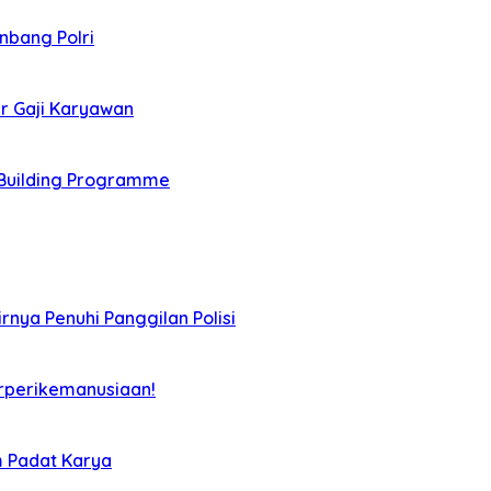
nbang Polri
r Gaji Karyawan
Building Programme
rnya Penuhi Panggilan Polisi
rperikemanusiaan!
m Padat Karya