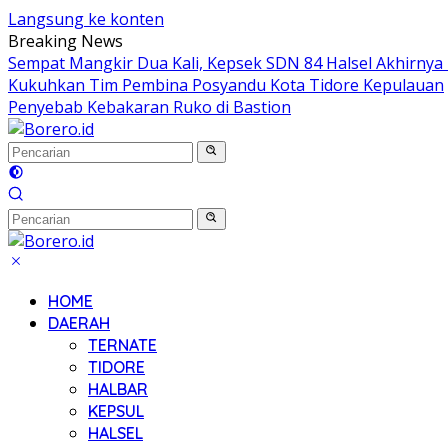
Langsung ke konten
Breaking News
Sempat Mangkir Dua Kali, Kepsek SDN 84 Halsel Akhirnya 
Kukuhkan Tim Pembina Posyandu Kota Tidore Kepulauan
Penyebab Kebakaran Ruko di Bastion
HOME
DAERAH
TERNATE
TIDORE
HALBAR
KEPSUL
HALSEL