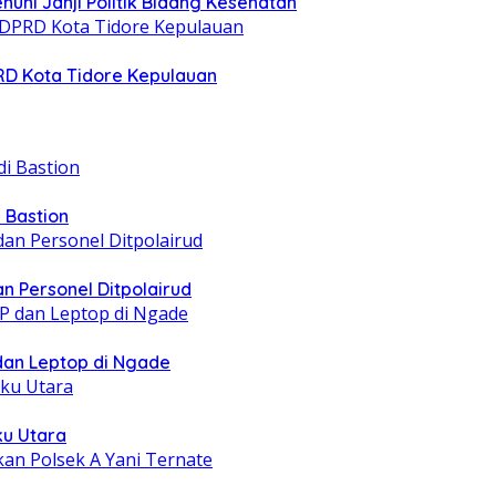
nuhi Janji Politik Bidang Kesehatan
PRD Kota Tidore Kepulauan
 Bastion
n Personel Ditpolairud
 dan Leptop di Ngade
ku Utara