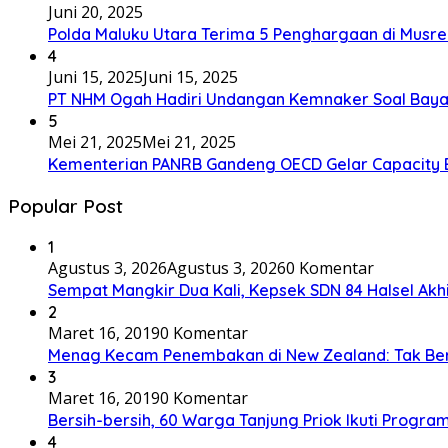
Juni 20, 2025
Polda Maluku Utara Terima 5 Penghargaan di Musre
4
Juni 15, 2025
Juni 15, 2025
PT NHM Ogah Hadiri Undangan Kemnaker Soal Baya
5
Mei 21, 2025
Mei 21, 2025
Kementerian PANRB Gandeng OECD Gelar Capacity 
Popular Post
1
Agustus 3, 2026
Agustus 3, 2026
0 Komentar
Sempat Mangkir Dua Kali, Kepsek SDN 84 Halsel Akhi
2
Maret 16, 2019
0 Komentar
Menag Kecam Penembakan di New Zealand: Tak Be
3
Maret 16, 2019
0 Komentar
Bersih-bersih, 60 Warga Tanjung Priok Ikuti Progra
4