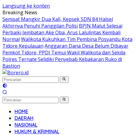
Langsung ke konten
Breaking News
Sempat Mangkir Dua Kali, Kepsek SDN 84 Halsel
Akhirnya Penuhi Panggilan Polisi
BPJN Malut Selesai
Perbaiki Jembatan Ake Oba, Arus Lalulintas Kembali
Normal
Walikota Kukuhkan Tim Pembina Posyandu Kota
Tidore Kepulauan
Anggaran Dana Desa Belum Dibayar
Pemkot Tidore, PPDI Temui Wakil Walikota dan Sekda
Polres Ternate Selidiki Penyebab Kebakaran Ruko di
Bastion
HOME
DAERAH
NASIONAL
HUKUM & KRIMINAL