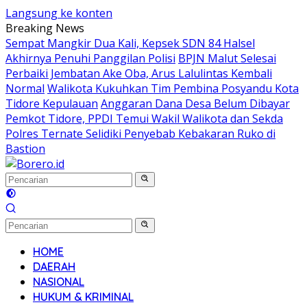
Langsung ke konten
Breaking News
Sempat Mangkir Dua Kali, Kepsek SDN 84 Halsel
Akhirnya Penuhi Panggilan Polisi
BPJN Malut Selesai
Perbaiki Jembatan Ake Oba, Arus Lalulintas Kembali
Normal
Walikota Kukuhkan Tim Pembina Posyandu Kota
Tidore Kepulauan
Anggaran Dana Desa Belum Dibayar
Pemkot Tidore, PPDI Temui Wakil Walikota dan Sekda
Polres Ternate Selidiki Penyebab Kebakaran Ruko di
Bastion
HOME
DAERAH
NASIONAL
HUKUM & KRIMINAL