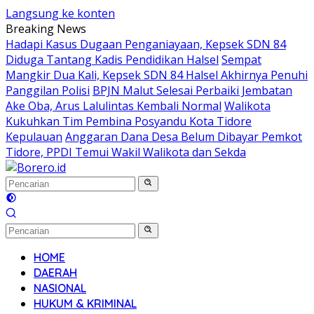
Langsung ke konten
Breaking News
Hadapi Kasus Dugaan Penganiayaan, Kepsek SDN 84
Diduga Tantang Kadis Pendidikan Halsel
Sempat
Mangkir Dua Kali, Kepsek SDN 84 Halsel Akhirnya Penuhi
Panggilan Polisi
BPJN Malut Selesai Perbaiki Jembatan
Ake Oba, Arus Lalulintas Kembali Normal
Walikota
Kukuhkan Tim Pembina Posyandu Kota Tidore
Kepulauan
Anggaran Dana Desa Belum Dibayar Pemkot
Tidore, PPDI Temui Wakil Walikota dan Sekda
HOME
DAERAH
NASIONAL
HUKUM & KRIMINAL