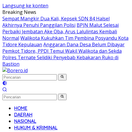
Langsung ke konten
Breaking News
Sempat Mangkir Dua Kali, Kepsek SDN 84 Halsel
Akhirnya Penuhi Panggilan Polisi
BPJN Malut Selesai
Perbaiki Jembatan Ake Oba, Arus Lalulintas Kembali
Normal
Walikota Kukuhkan Tim Pembina Posyandu Kota
Tidore Kepulauan
Anggaran Dana Desa Belum Dibayar
Pemkot Tidore, PPDI Temui Wakil Walikota dan Sekda
Polres Ternate Selidiki Penyebab Kebakaran Ruko di
Bastion
HOME
DAERAH
NASIONAL
HUKUM & KRIMINAL