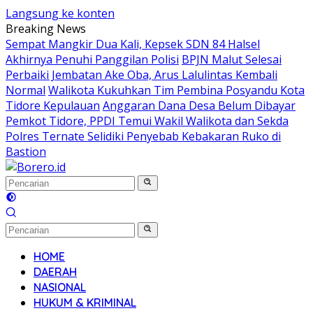
Langsung ke konten
Breaking News
Sempat Mangkir Dua Kali, Kepsek SDN 84 Halsel
Akhirnya Penuhi Panggilan Polisi
BPJN Malut Selesai
Perbaiki Jembatan Ake Oba, Arus Lalulintas Kembali
Normal
Walikota Kukuhkan Tim Pembina Posyandu Kota
Tidore Kepulauan
Anggaran Dana Desa Belum Dibayar
Pemkot Tidore, PPDI Temui Wakil Walikota dan Sekda
Polres Ternate Selidiki Penyebab Kebakaran Ruko di
Bastion
HOME
DAERAH
NASIONAL
HUKUM & KRIMINAL