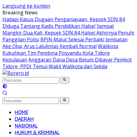
Langsung ke konten
Breaking News
Hadapi Kasus Dugaan Penganiayaan, Kepsek SDN 84
Diduga Tantang Kadis Pendidikan Halsel
Sempat
Mangkir Dua Kali, Kepsek SDN 84 Halsel Akhirnya Penuhi
Panggilan Polisi
BPJN Malut Selesai Perbaiki Jembatan
Ake Oba, Arus Lalulintas Kembali Normal
Walikota
Kukuhkan Tim Pembina Posyandu Kota Tidore
Kepulauan
Anggaran Dana Desa Belum Dibayar Pemkot
Tidore, PPDI Temui Wakil Walikota dan Sekda
HOME
DAERAH
NASIONAL
HUKUM & KRIMINAL