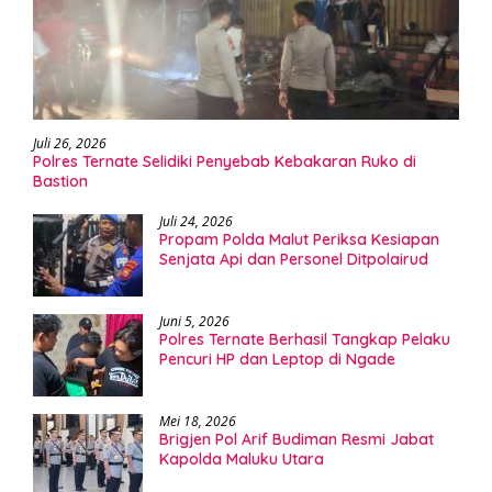
Juli 26, 2026
Polres Ternate Selidiki Penyebab Kebakaran Ruko di
Bastion
Juli 24, 2026
Propam Polda Malut Periksa Kesiapan
Senjata Api dan Personel Ditpolairud
Juni 5, 2026
Polres Ternate Berhasil Tangkap Pelaku
Pencuri HP dan Leptop di Ngade
Mei 18, 2026
Brigjen Pol Arif Budiman Resmi Jabat
Kapolda Maluku Utara