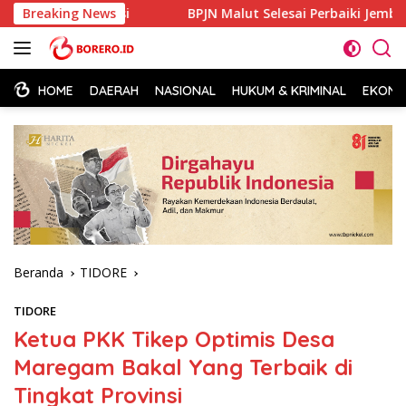
Langsung
ilan Polisi
Breaking News
BPJN Malut Selesai Perbaiki Jembatan Ake 
ke
konten
HOME
DAERAH
NASIONAL
HUKUM & KRIMINAL
EKONOM
Beranda
TIDORE
TIDORE
Ketua PKK Tikep Optimis Desa
Maregam Bakal Yang Terbaik di
Tingkat Provinsi