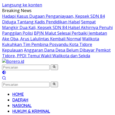
Langsung ke konten
Breaking News
Hadapi Kasus Dugaan Penganiayaan, Kepsek SDN 84
Diduga Tantang Kadis Pendidikan Halsel
Sempat
Mangkir Dua Kali, Kepsek SDN 84 Halsel Akhirnya Penuhi
Panggilan Polisi
BPJN Malut Selesai Perbaiki Jembatan
Ake Oba, Arus Lalulintas Kembali Normal
Walikota
Kukuhkan Tim Pembina Posyandu Kota Tidore
Kepulauan
Anggaran Dana Desa Belum Dibayar Pemkot
Tidore, PPDI Temui Wakil Walikota dan Sekda
HOME
DAERAH
NASIONAL
HUKUM & KRIMINAL