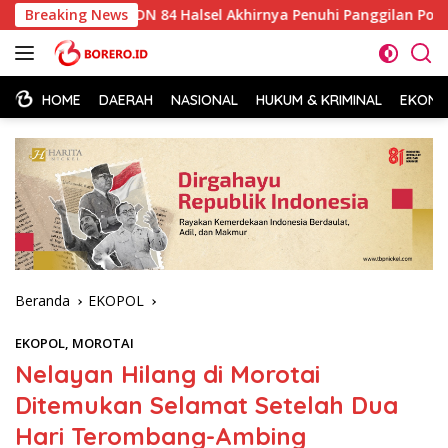
Langsung
psek SDN 84 Halsel Akhirnya Penuhi Panggilan Polisi
Breaking News
B
ke
konten
HOME
DAERAH
NASIONAL
HUKUM & KRIMINAL
EKONOM
Beranda
EKOPOL
EKOPOL
,
MOROTAI
Nelayan Hilang di Morotai
Ditemukan Selamat Setelah Dua
Hari Terombang-Ambing