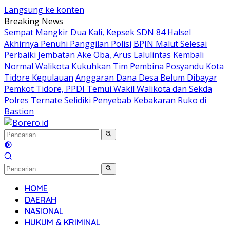
Langsung ke konten
Breaking News
Sempat Mangkir Dua Kali, Kepsek SDN 84 Halsel
Akhirnya Penuhi Panggilan Polisi
BPJN Malut Selesai
Perbaiki Jembatan Ake Oba, Arus Lalulintas Kembali
Normal
Walikota Kukuhkan Tim Pembina Posyandu Kota
Tidore Kepulauan
Anggaran Dana Desa Belum Dibayar
Pemkot Tidore, PPDI Temui Wakil Walikota dan Sekda
Polres Ternate Selidiki Penyebab Kebakaran Ruko di
Bastion
HOME
DAERAH
NASIONAL
HUKUM & KRIMINAL