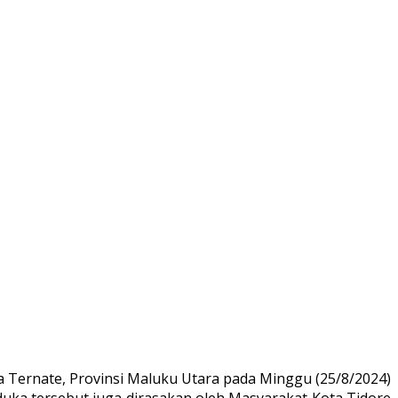
a Ternate, Provinsi Maluku Utara pada Minggu (25/8/2024)
duka tersebut juga dirasakan oleh Masyarakat Kota Tidore