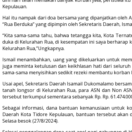
Kepulauan.
Hal itu nampak dari doa bersama yang dipanjatkan oleh 
“Rua Berduka” yang dipimpin oleh Sekretaris Daerah, Isma
“Kita sama-sama tahu, bahwa tetangga kita, Kota Ternate
duka di Kelurahan Rua, di kesempatan ini saya berharap 
Kelurahan Rua,”Ungkapnya.
Ismail menambahkan, uang yang dikeluarkan untuk memb
juga meminta ketulusan dan keikhlasan hati dari seluru
sama-sama menyisihkan sedikit rezeki membantu korban b
Usai apel, Sekretaris Daerah Isamail Dukomalamo bersam
tanah longsor di Kelurahan Rua, para ASN dan Non AS
tersebut terkumpul sementara sebanyak Rp. Rp. 61.474.000
Sebagai informasi, dana bantuan kemanusiaan untuk kor
Daerah Kota Tidore Kepulauan, bantuan tersebut akan d
Selasa besok (27/8/2024).
Selesai penggalangan dana saat apel pagi gabungan di 