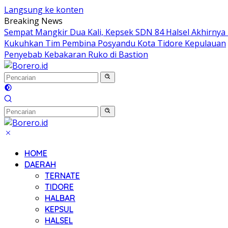
Langsung ke konten
Breaking News
Sempat Mangkir Dua Kali, Kepsek SDN 84 Halsel Akhirnya 
Kukuhkan Tim Pembina Posyandu Kota Tidore Kepulauan
Penyebab Kebakaran Ruko di Bastion
HOME
DAERAH
TERNATE
TIDORE
HALBAR
KEPSUL
HALSEL