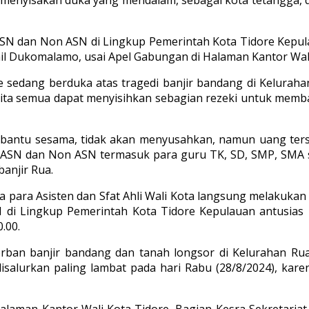
ASN dan Non ASN di Lingkup Pemerintah Kota Tidore Kepu
il Dukomalamo, usai Apel Gabungan di Halaman Kantor Wali 
 sedang berduka atas tragedi banjir bandang di Kelurahan R
kita semua dapat menyisihkan sebagian rezeki untuk memba
antu sesama, tidak akan menyusahkan, namun uang terseb
h ASN dan Non ASN termasuk para guru TK, SD, SMP, SMA se
anjir Rua.
a para Asisten dan Sfat Ahli Wali Kota langsung melakuk
N di Lingkup Pemerintah Kota Tidore Kepulauan antusia
.00.
ban banjir bandang dan tanah longsor di Kelurahan Rua
isalurkan paling lambat pada hari Rabu (28/8/2024), ka
Halaman Kantor Wali Kota Tidore, Bagian Kesra Sekretari