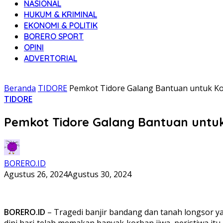
NASIONAL
HUKUM & KRIMINAL
EKONOMI & POLITIK
BORERO SPORT
OPINI
ADVERTORIAL
Beranda
TIDORE
Pemkot Tidore Galang Bantuan untuk Kor
TIDORE
Pemkot Tidore Galang Bantuan untuk
BORERO.ID
Agustus 26, 2024
Agustus 30, 2024
BORERO.ID
– Tragedi banjir bandang dan tanah longsor ya
dini hari telah memakan banyak korban jiwa, peristiwa i