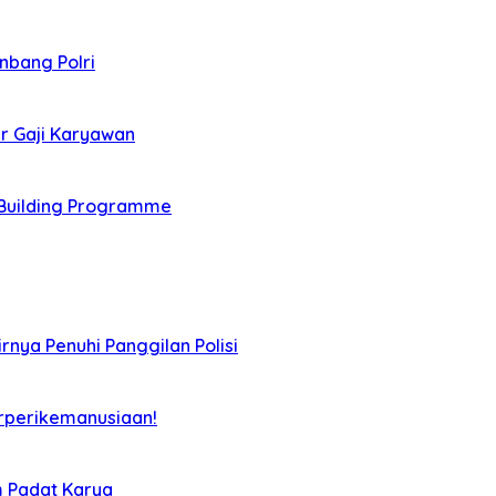
nbang Polri
r Gaji Karyawan
Building Programme
rnya Penuhi Panggilan Polisi
rperikemanusiaan!
m Padat Karya