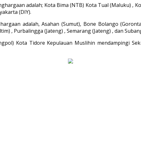
ghargaan adalah; Kota Bima (NTB) Kota Tual (Maluku) , K
akarta (DIY).
gaan adalah, Asahan (Sumut), Bone Bolango (Gorontalo
tim) , Purbalingga (Jateng) , Semarang (Jateng) , dan Subang
angpol) Kota Tidore Kepulauan Muslihin mendampingi Se