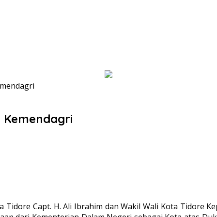
emendagri
i Kemendagri
Tidore Capt. H. Ali Ibrahim dan Wakil Wali Kota Tidore 
gaan dari Kementerian Dalam Negeri sebagai Kota atas D