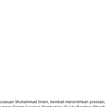
Kepulauan Muhammad Sinen, kembali menorehkan prestasi,
ukungan Dalam Gerakan Pembagian 10 Juta Bendera Merah