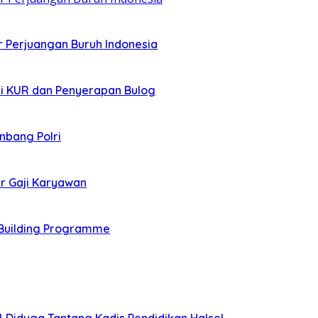
r Perjuangan Buruh Indonesia
asi KUR dan Penyerapan Bulog
nbang Polri
r Gaji Karyawan
Building Programme